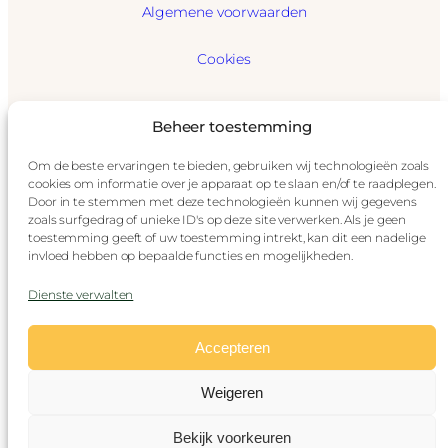
Algemene voorwaarden
Cookies
GDPR
Beheer toestemming
Privacybeleid
Om de beste ervaringen te bieden, gebruiken wij technologieën zoals
cookies om informatie over je apparaat op te slaan en/of te raadplegen.
Disclaimer
Door in te stemmen met deze technologieën kunnen wij gegevens
zoals surfgedrag of unieke ID's op deze site verwerken. Als je geen
toestemming geeft of uw toestemming intrekt, kan dit een nadelige
Impressum
invloed hebben op bepaalde functies en mogelijkheden.
© Stoomtrein Maldegem-Eeklo
Dienste verwalten
(vzw Stoomcentrum Maldegem)
Accepteren
Alle Rechte vorbehalten bei Stoomtrein Maldegem-
Eeklo oder den jeweiligen Urhebern ihres
Weigeren
Bildmaterials.
Nederlands
Français
English
Bekijk voorkeuren