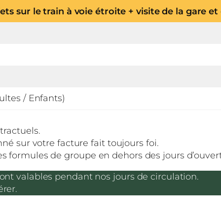
ajets sur le train à voie étroite + visite de la gare
ultes / Enfants)
tractuels.
né sur votre facture fait toujours foi.
res formules de groupe en dehors des jours d’ouver
ont valables pendant nos jours de circulation.
rer.