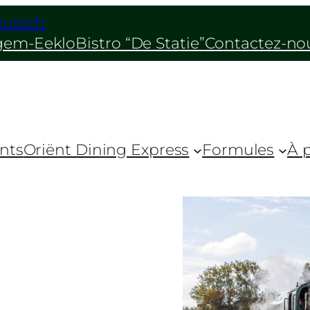
eutsch
egem-Eeklo
Bistro “De Statie”
Contactez-no
nts
Oriënt Dining Express
Formules
À 