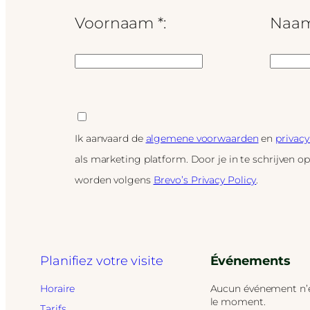
Voornaam *:
Naam
Ik aanvaard de
algemene voorwaarden
en
privacy
als marketing platform. Door je in te schrijven o
worden volgens
Brevo’s Privacy Policy
.
Planifiez votre visite
Événements
Horaire
Aucun événement n’e
le moment.
Tarifs