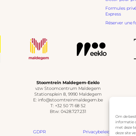
Formules priv
Express
Réserver une 
Stoomtrein Maldegem-Eeklo
vzw Stoomcentrum Maldegem
Stationsplein 8, 9990 Maldegem
E: info@stoomtreinmaldegem.be
T: +32 50 71 68 52
Btw: 0428.727.231
Om de beste
informatie 
met deze te
GDPR
Privacybeleid
deze site v