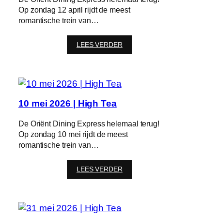
Op zondag 12 april rijdt de meest
romantische trein van…
:
LEES VERDER
12
april
2026
|
Lunch
10 mei 2026 | High Tea
De Oriënt Dining Express helemaal terug!
Op zondag 10 mei rijdt de meest
romantische trein van…
:
LEES VERDER
10
mei
2026
|
High