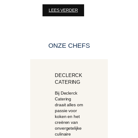
:
LEES VERDER
12
juli
2026
|
High
ONZE CHEFS
Tea
DECLERCK
CATERING
Bij Declerck
Catering
draait alles om
passie voor
koken en het
creëren van
onvergetelijke
culinaire