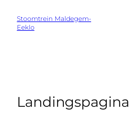
Spring
naar
Stoomtrein Maldegem-
de
Eeklo
inhoud
Landingspagina