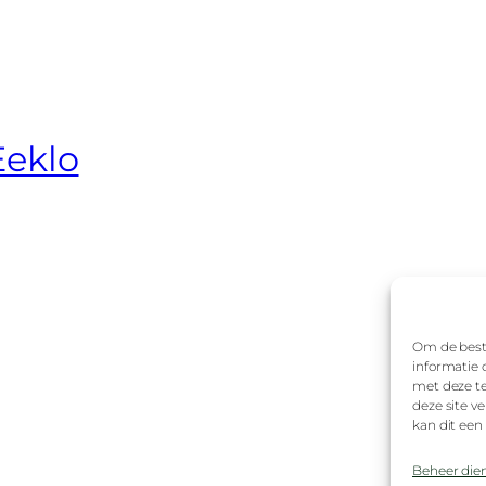
eklo
Om de beste
informatie 
met deze te
deze site v
kan dit een
Beheer die