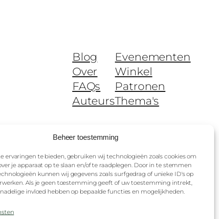
Blog
Evenementen
Over
Winkel
FAQs
Patronen
Auteurs
Thema's
Beheer toestemming
 ervaringen te bieden, gebruiken wij technologieën zoals cookies om
over je apparaat op te slaan en/of te raadplegen. Door in te stemmen
Ontworpen met
WordPress
chnologieën kunnen wij gegevens zoals surfgedrag of unieke ID's op
erwerken. Als je geen toestemming geeft of uw toestemming intrekt,
 nadelige invloed hebben op bepaalde functies en mogelijkheden.
nsten