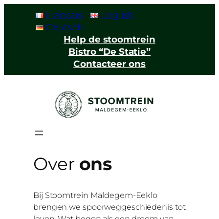
Français
English
Deutsch
Help de stoomtrein
Bistro “De Statie”
Contacteer ons
Over
ons
Bij Stoomtrein Maldegem-Eeklo
brengen we spoorweggeschiedenis tot
leven. Wat begon als een droom van