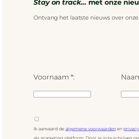
Stay on track…
met onze nieu
Ontvang het laatste nieuws over onze
Voornaam *:
Naam
Ik aanvaard de
algemene voorwaarden
en
privacy
als marketing platform. Door je in te schrijven o