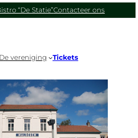
istro “De Statie”
Contacteer ons
De vereniging
Tickets