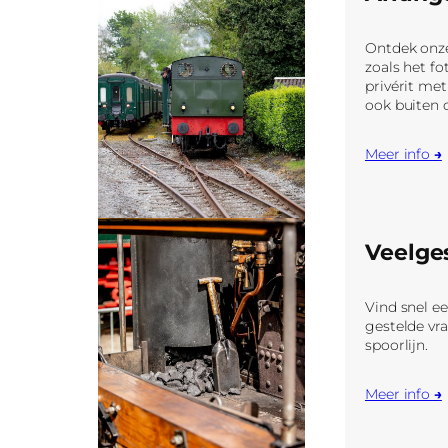
Ontdek onz
zoals het fo
privérit met
ook buiten 
Meer info
→
Veelge
Vind snel e
gestelde vr
spoorlijn.
Meer info
→