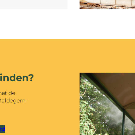
vinden?
met de
 Maldegem-
nd