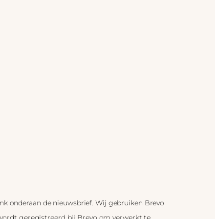
link onderaan de nieuwsbrief. Wij gebruiken Brevo
 wordt geregistreerd bij Brevo om verwerkt te