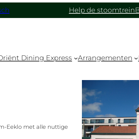
sch
Help de stoomtrein
B
Oriënt Dining Express
Arrangementen
-Eeklo met alle nuttige