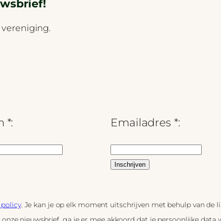
wsbrief!
 vereniging.
 *:
Emailadres *:
 policy
. Je kan je op elk moment uitschrijven met behulp van de 
p onze nieuwsbrief, ga je er mee akkoord dat je persoonlijke data