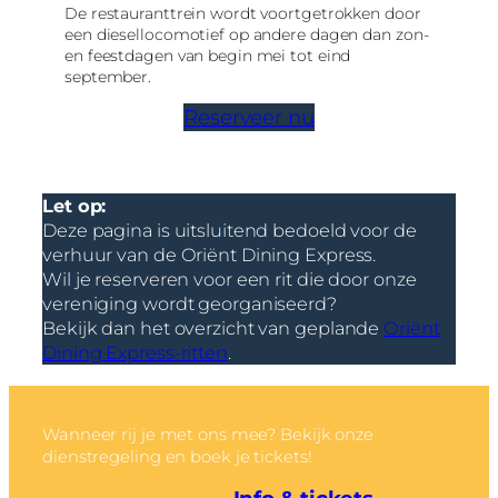
De restauranttrein wordt voortgetrokken door
een diesellocomotief op andere dagen dan zon-
en feestdagen van begin mei tot eind
september.
Reserveer nu
Let op:
Deze pagina is uitsluitend bedoeld voor de
verhuur van de Oriënt Dining Express.
Wil je reserveren voor een rit die door onze
vereniging wordt georganiseerd?
Bekijk dan het overzicht van geplande
Oriënt
Dining Express-ritten
.
Wanneer rij je met ons mee? Bekijk onze
dienstregeling en boek je tickets!