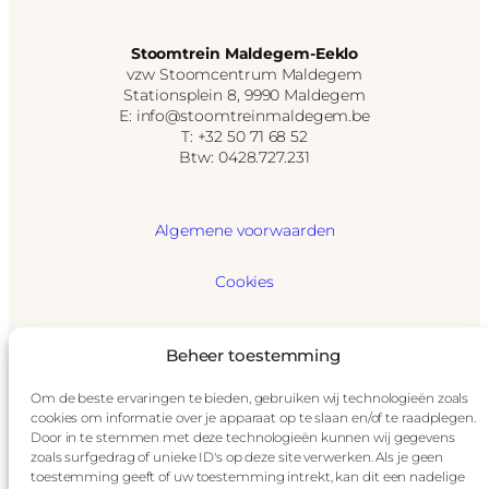
Stoomtrein Maldegem-Eeklo
vzw Stoomcentrum Maldegem
Stationsplein 8, 9990 Maldegem
E: info@stoomtreinmaldegem.be
T: +32 50 71 68 52
Btw: 0428.727.231
Algemene voorwaarden
Cookies
GDPR
Beheer toestemming
Privacybeleid
Om de beste ervaringen te bieden, gebruiken wij technologieën zoals
cookies om informatie over je apparaat op te slaan en/of te raadplegen.
Disclaimer
Door in te stemmen met deze technologieën kunnen wij gegevens
zoals surfgedrag of unieke ID's op deze site verwerken. Als je geen
toestemming geeft of uw toestemming intrekt, kan dit een nadelige
Impressum