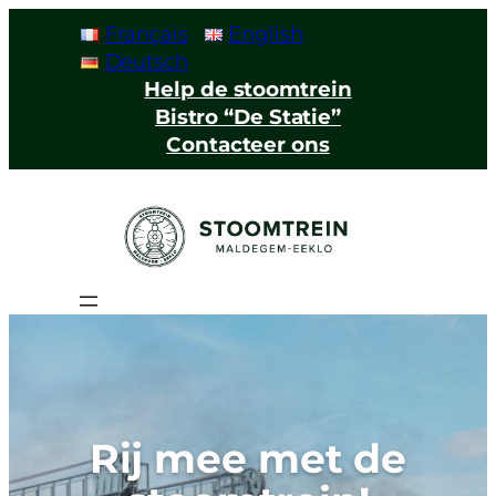
Français
English
Deutsch
Help de stoomtrein
Bistro “De Statie”
Contacteer ons
Rij mee met de