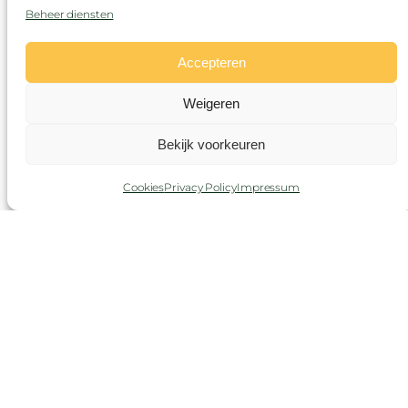
Beheer diensten
Accepteren
Weigeren
Bekijk voorkeuren
Cookies
Privacy Policy
Impressum
4 oktober 2026 | Kaaiken
Rommelmarkt
Met de stoomtrein naar de grootste
rommelmarkt van Vlaanderen!
:
Lees meer
4