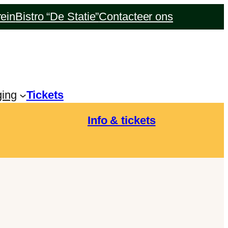
rein
Bistro “De Statie”
Contacteer ons
ging
Tickets
Info & tickets