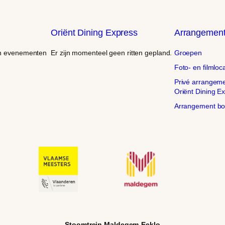
Oriënt Dining Express
Arrangemen
en evenementen
Er zijn momenteel geen ritten gepland.
Groepen
Foto- en filmloca
Privé arrangem
Oriënt Dining E
Arrangement b
Stoomtrein Maldegem-Eeklo