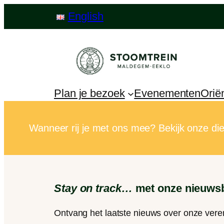
English
Plan je bezoek
Evenementen
Orië
Wanneer rij je met ons mee? Bekijk onze dien
Stay on track…
met onze nieuwsb
Ontvang het laatste nieuws over onze vere