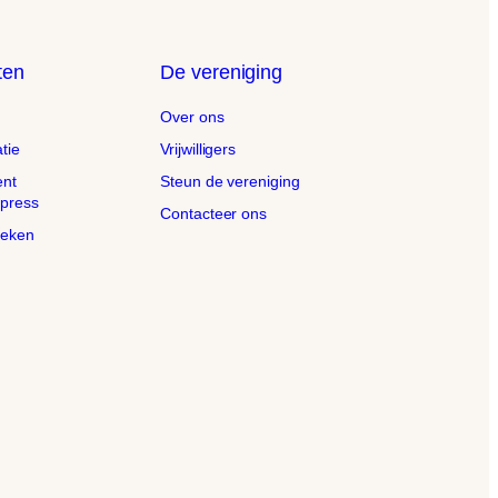
ten
De vereniging
Over ons
tie
Vrijwilligers
ent
Steun de vereniging
xpress
Contacteer ons
oeken