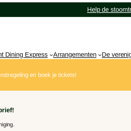
Help de stoomt
nt Dining Express
Arrangementen
De vereni
stregeling en boek je tickets!
rief!
niging.