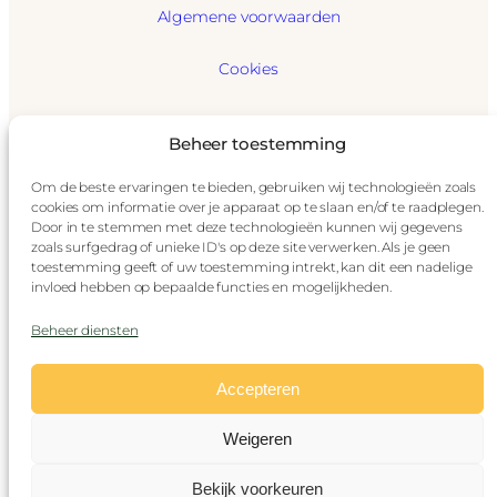
Algemene voorwaarden
Cookies
GDPR
Beheer toestemming
Privacybeleid
Om de beste ervaringen te bieden, gebruiken wij technologieën zoals
cookies om informatie over je apparaat op te slaan en/of te raadplegen.
Disclaimer
Door in te stemmen met deze technologieën kunnen wij gegevens
zoals surfgedrag of unieke ID's op deze site verwerken. Als je geen
toestemming geeft of uw toestemming intrekt, kan dit een nadelige
Impressum
invloed hebben op bepaalde functies en mogelijkheden.
© Stoomtrein Maldegem-Eeklo
Beheer diensten
(vzw Stoomcentrum Maldegem)
Accepteren
Alle rechten voorbehouden aan Stoomtrein
Maldegem-Eeklo of de auteurs van hun
Weigeren
respectievelijke beeldmateriaal.
Nederlands
Français
English
Bekijk voorkeuren