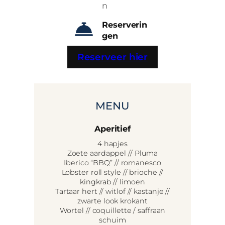
n
Reserverin
gen
Reserveer hier
MENU
Aperitief
4 hapjes
Zoete aardappel // Pluma
Iberico “BBQ” // romanesco
Lobster roll style // brioche //
kingkrab // limoen
Tartaar hert // witlof // kastanje //
zwarte look krokant
Wortel // coquillette / saffraan
schuim