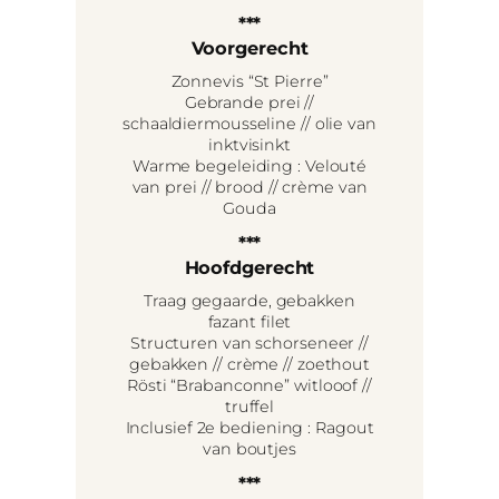
***
Voorgerecht
Zonnevis “St Pierre”
Gebrande prei //
schaaldiermousseline // olie van
inktvisinkt
Warme begeleiding : Velouté
van prei // brood // crème van
Gouda
***
Hoofdgerecht
Traag gegaarde, gebakken
fazant filet
Structuren van schorseneer //
gebakken // crème // zoethout
Rösti “Brabanconne” witlooof //
truffel
Inclusief 2e bediening : Ragout
van boutjes
***