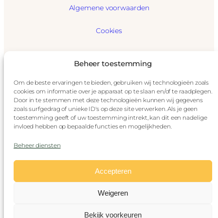
Algemene voorwaarden
Cookies
GDPR
Beheer toestemming
Privacybeleid
Om de beste ervaringen te bieden, gebruiken wij technologieën zoals
cookies om informatie over je apparaat op te slaan en/of te raadplegen.
Disclaimer
Door in te stemmen met deze technologieën kunnen wij gegevens
zoals surfgedrag of unieke ID's op deze site verwerken. Als je geen
toestemming geeft of uw toestemming intrekt, kan dit een nadelige
Impressum
invloed hebben op bepaalde functies en mogelijkheden.
© Stoomtrein Maldegem-Eeklo
Beheer diensten
(vzw Stoomcentrum Maldegem)
Accepteren
Alle rechten voorbehouden aan Stoomtrein
Maldegem-Eeklo of de auteurs van hun
Weigeren
respectievelijke beeldmateriaal.
Nederlands
Français
English
Bekijk voorkeuren